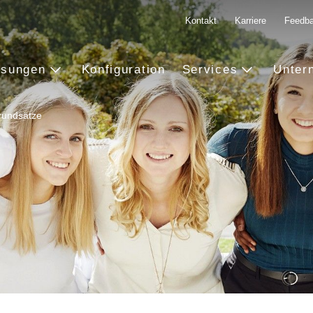
Kontakt
Karriere
Feedb
ösungen
Konfiguration
Services
Unter
undsätze