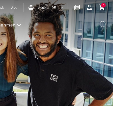
0
ack
Blog
Austria DE
nehmen