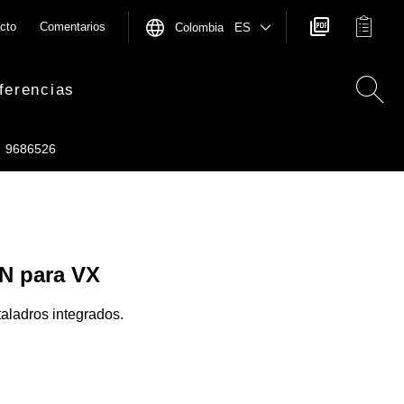
cto
Comentarios
Colombia ES
ferencias
9686526
N para VX
aladros integrados.