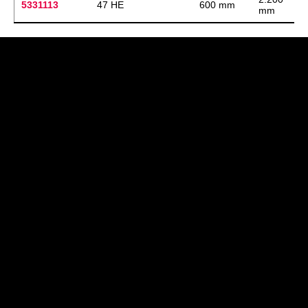
5331113
47 HE
600 mm
mm