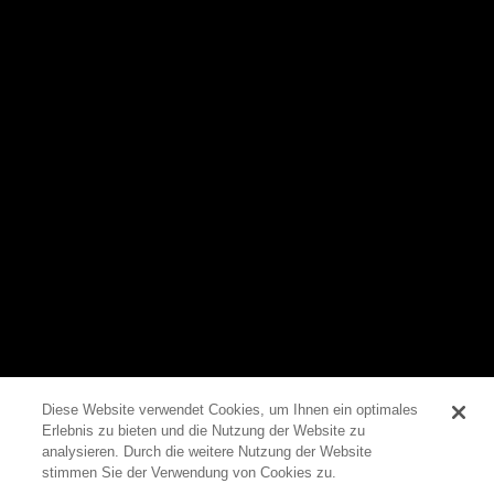
Diese Website verwendet Cookies, um Ihnen ein optimales
Sammelschienensysteme
Erlebnis zu bieten und die Nutzung der Website zu
0
analysieren. Durch die weitere Nutzung der Website
Sammelschienensystem
stimmen Sie der Verwendung von Cookies zu.