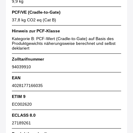
9,9 kg
PCF/VE (Cradle-to-Gate)
37,8 kg CO2 eq (Cat B)
Hinweis zur PCF-Klasse
Kategorie B: PCF-Wert (Cradle-to-Gate) auf Basis des
Produktgewichts näherungsweise berechnet und selbst
deklariert
Zolltarifnummer
94039910
EAN
4028177166035
ETIM 9
EC002620
ECLASS 8.0
27189261