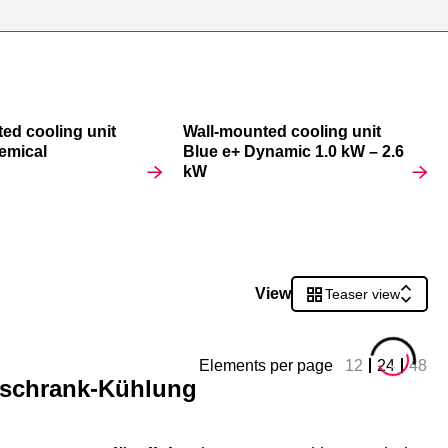
ed cooling unit
Wall-mounted cooling unit
emical
Blue e+ Dynamic 1.0 kW – 2.6
kW
View
Teaser view
Elements per page
12
24
48
tschrank-Kühlung