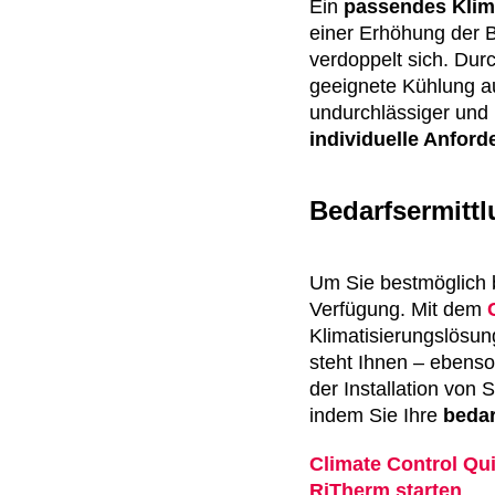
Ein
passendes Klim
einer Erhöhung der B
verdoppelt sich. Dur
geeignete Kühlung au
undurchlässiger und
individuelle Anfor
Bedarfsermittl
Um Sie bestmöglich 
Verfügung. Mit dem
Klimatisierungslösun
steht Ihnen – ebenso
der Installation von
indem Sie Ihre
bedar
Climate Control Qui
RiTherm starten