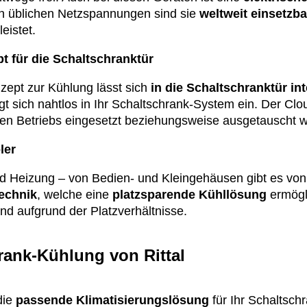
len üblichen Netzspannungen sind sie
weltweit einsetzba
eistet.
 für die Schaltschranktür
ept zur Kühlung lässt sich
in die Schaltschranktür in
gt sich nahtlos in Ihr Schaltschrank-System ein. Der Cl
en Betriebs eingesetzt beziehungsweise ausgetauscht 
ler
d Heizung – von Bedien- und Kleingehäusen gibt es von 
technik
, welche eine
platzsparende Kühllösung
ermögli
d aufgrund der Platzverhältnisse.
rank-Kühlung von Rittal
 die
passende Klimatisierungslösung
für Ihr Schaltsc