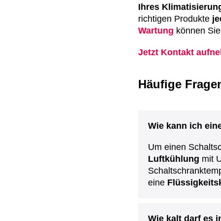
Ihres Klimatisierun
richtigen Produkte
je
Wartung
können Sie 
Jetzt Kontakt aufn
Häufige Frage
Wie kann ich ein
Um einen Schaltsc
Luftkühlung
mit U
Schaltschranktempe
eine
Flüssigkeit
Wie kalt darf es 