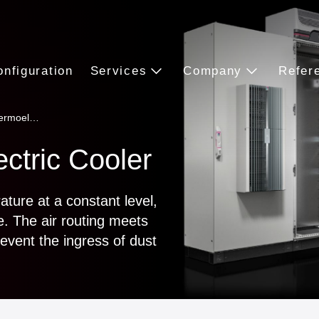
onfiguration
Services
Company
Refer
hermoel…
ctric Cooler
ature at a constant level,
. The air routing meets
revent the ingress of dust