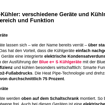
-Kühler: verschiedene Geräte und Kühl
reich und Funktion
räte
e lassen sich – wie der Name bereits verrät –
über sta
Das hat den Vorteil, dass die Kühlgeräte
einfach nachg
Geräte eine integrierte
elektrische Kondensatverdun
n der Ausführung der
Blue e+ S Kühlgeräte
mit der Blue
fizienz
und kühlen besonders wirtschaftlich: Smarte Fu
Co2-Fußabdrucks
. Die Heat Pipe-Technologie und dreh
von durchschnittlich 75 Prozent
.
räte
äte werden
oben auf dem Schaltschrank
montiert. So
twege frei. Auch bei diesen Geräten ist eine
elektrisc