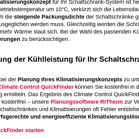
atisierungskonzept
für Ihr Schaltschrank-System ist h
etriebstemperatur um 10°C, verkürzt sich die Lebensdaue
ch die
steigende Packungsdichte
der Schaltschränke g
sgeglichen werden muss. Gleichzeitig werden die Schrä
 mehr Wärme staut sich. Bei der Wahl des passenden Kü
derungen
zu berücksichtigen.
ung der Kühlleistung für Ihr Schaltsch
bei der
Planung Ihres Klimatisierungskonzepts
zu unt
Climate Control QuickFinder
können Sie kostenfrei in d
g ermitteln. Das Ergebnis des Climate Control QuickFin
 kostenfrei – unsere
Planungssoftware RiTherm
zur Ve
 Schaltschränken und Klimatisierungen oft Fehler entste
fsgerechte und energieeffiziente Klimatisierungslö
ckFinder starten