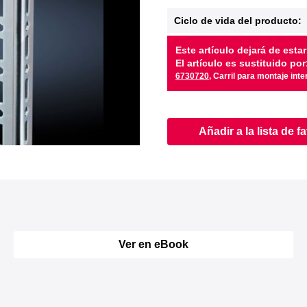
Ciclo de vida del producto:
Este artículo dejará de estar
El artículo es sustituido por
6730720
, Carril para montaje inte
Añadir a la lista de f
Ver en eBook