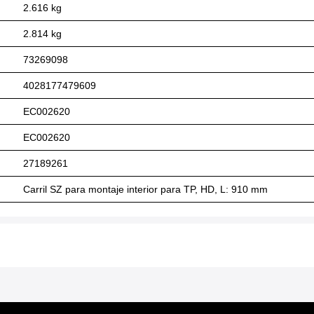
2.616 kg
2.814 kg
73269098
4028177479609
EC002620
EC002620
27189261
Carril SZ para montaje interior para TP, HD, L: 910 mm