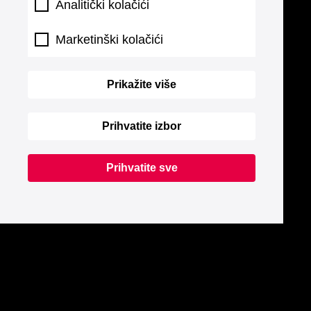
Analitički kolačići
Marketinški kolačići
Prikažite više
Prihvatite izbor
Prihvatite sve