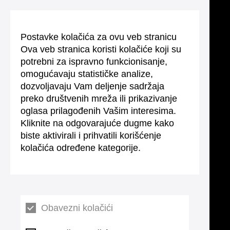
Postavke kolačića za ovu veb stranicu
Ova veb stranica koristi kolačiće koji su
potrebni za ispravno funkcionisanje,
omogućavaju statističke analize,
dozvoljavaju Vam deljenje sadržaja
preko društvenih mreža ili prikazivanje
oglasa prilagođenih Vašim interesima.
Kliknite na odgovarajuće dugme kako
biste aktivirali i prihvatili korišćenje
kolačića određene kategorije.
Obavezni kolačići