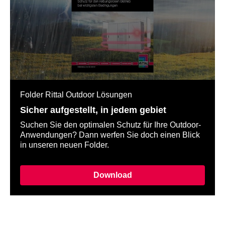
Austrittsfiltern und
Kühlleistung
Filterlüftern als
Alternative zum Blue e+
Kühlgerät
Mehr lesen
Mehr l
Folder Rittal Outdoor Lösungen
Sicher aufgestellt, in jedem gebiet
Suchen Sie den optimalen Schutz für Ihre Outdoor-
Anwendungen? Dann werfen Sie doch einen Blick
in unseren neuen Folder.
Download