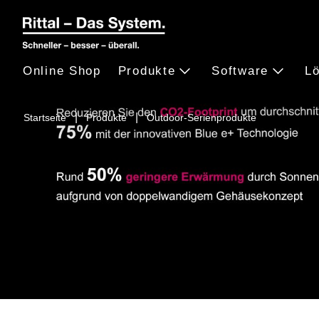
Online Shop
Produkte
Software
L
Startseite
Produkte
Outdoor-Serienprodukte