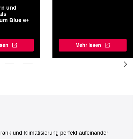
ern und
als
zum Blue e+
esen
Mehr lesen
rank und Klimatisierung perfekt aufeinander