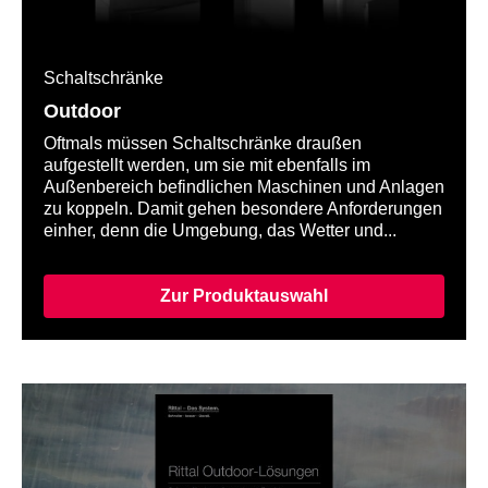
Schaltschränke
Outdoor
Oftmals müssen Schaltschränke draußen
aufgestellt werden, um sie mit ebenfalls im
Außenbereich befindlichen Maschinen und Anlagen
zu koppeln. Damit gehen besondere Anforderungen
einher, denn die Umgebung, das Wetter und...
Zur Produktauswahl
Blende des Adapters
Blue e+ Out
zum Einsatz von
Kühlgerät mi