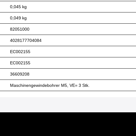
0,045 kg
0,049 kg
82051000
4028177704084
EC002155
EC002155
36609208
Maschinengewindebohrer M5, VE= 3 Stk.