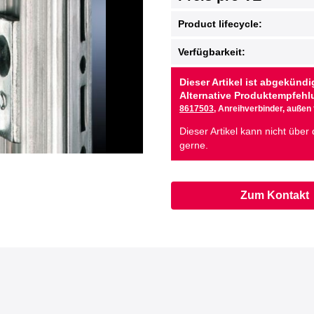
Product lifecycle:
Verfügbarkeit:
Dieser Artikel ist abgekündi
Alternative Produktempfehl
8617503
, Anreihverbinder, außen 
Dieser Artikel kann nicht über
gerne.
Zum Kontakt