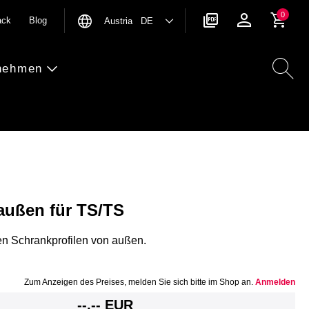
0
ack
Blog
Austria DE
nehmen
außen für TS/TS
en Schrankprofilen von außen.
Zum Anzeigen des Preises, melden Sie sich bitte im Shop an.
Anmelden
--,-- EUR