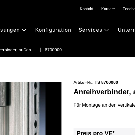
Kontakt
Karriere
Feedb
ösungen
Konfiguration
Services
Unter
verbinder, außen …
8700000
Artikel-Nr.:
TS 8700000
Anreihverbinder, 
Für Montage an den vertikal
Preis pro VE*