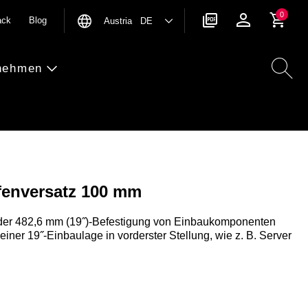
0
ack
Blog
Austria DE
nehmen
efenversatz 100 mm
der 482,6 mm (19˝)-Befestigung von Einbaukomponenten
iner 19˝-Einbaulage in vorderster Stellung, wie z. B. Server