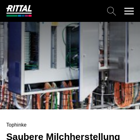
Tophinke
Saubere Milchherstellung