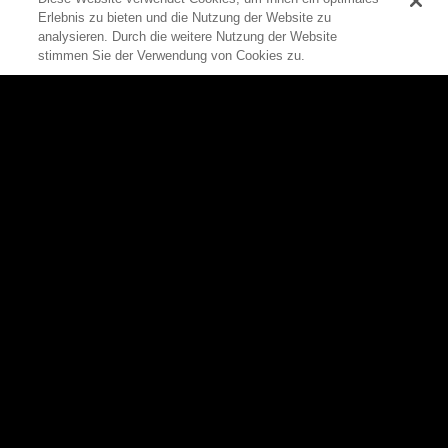
Erlebnis zu bieten und die Nutzung der Website zu
0
analysieren. Durch die weitere Nutzung der Website
stimmen Sie der Verwendung von Cookies zu.
Zum Seitenanfang
Rittal
Produkte
Produkte
Alle Produkte auf einen Blick
Software
Schaltschränke
Lösungen
Stromverteilung
Services
Klimatisierung
Unternehmen
Rittal Automation Systems
Innovationen
IT-Infrastruktur