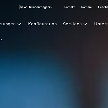
Kundenmagazin
Kontakt
Karriere
Feedb
ösungen
Konfiguration
Services
Unter
ide…