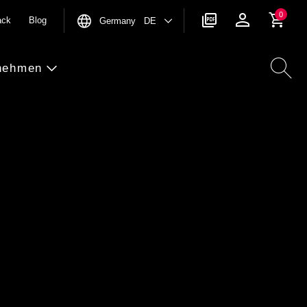
0
ack
Blog
Germany DE
nehmen