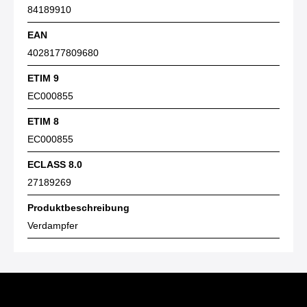
84189910
EAN
4028177809680
ETIM 9
EC000855
ETIM 8
EC000855
ECLASS 8.0
27189269
Produktbeschreibung
Verdampfer