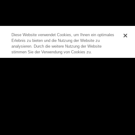
Diese Website verwendet Cookies, um Ihnen ein optimales
Erlebnis zu bieten und die Nutzung der Website zu
0
analysieren. Durch die weitere Nutzung der Website
stimmen Sie der Verwendung von Cookies zu.
Zum Seitenanfang
Rittal
Produkte
Produkte
Alle Produkte auf einen Blick
Software
Schaltschränke
Lösungen
Stromverteilung