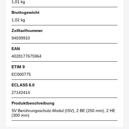
1,01 kg
Bruttogewicht
1,02 kg
Zolltarifnummer
94039910
EAN
4028177675964
ETIM 9
EC000775
ECLASS 8.0
27142414
Produktbeschreibung
SV Berührungsschutz-Modul (ISV), 2 BE (250 mm), 2 HE
(300 mm)