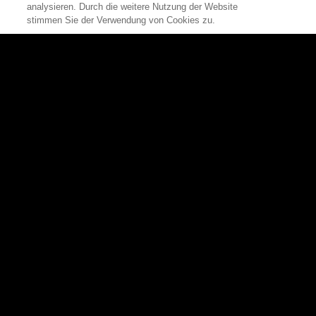
0
analysieren. Durch die weitere Nutzung der Website
stimmen Sie der Verwendung von Cookies zu.
Zum Seitenanfang
Rittal
Produkte
Produkte
Alle Produkte auf einen Blick
Software
Schaltschränke
Lösungen
Stromverteilung
Services
Klimatisierung
Unternehmen
Rittal Automation Systems
Innovationen
IT-Infrastruktur