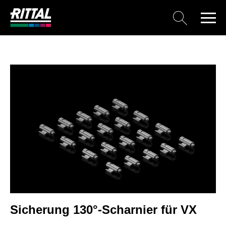
Sicherung 130°-Scharnier für VX