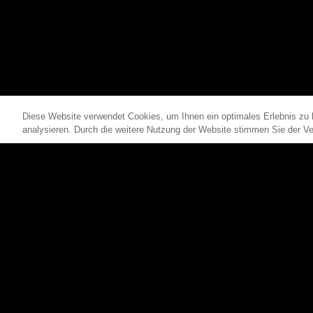
SCHALTSCHRÄNKE
STROMVERTEILUN
Diese Website verwendet Cookies, um Ihnen ein optimales Erlebnis zu 
analysieren. Durch die weitere Nutzung der Website stimmen Sie der 