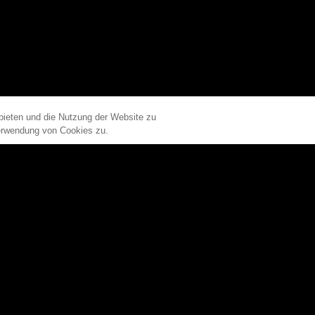
G
KLIMATISIERUNG
IT-INFRASTRUKTUR
bieten und die Nutzung der Website zu
Verwendung von Cookies zu.