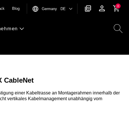
0
ack
Blog
Germany DE
nehmen
X CableNet
festigung einer Kabeltrasse an Montagerahmen innerhalb der
icht vertikales Kabelmanagement unabhängig vom