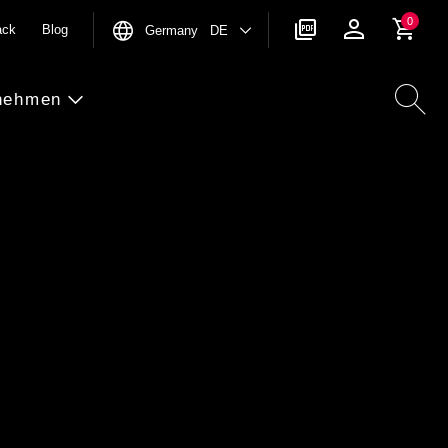
0
ack
Blog
Germany DE
nehmen