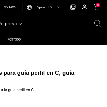
0
My Rittal
Spain ES
Empresa
…
7097300
 para guía perfil en C, guía
 a la guía perfil en C.