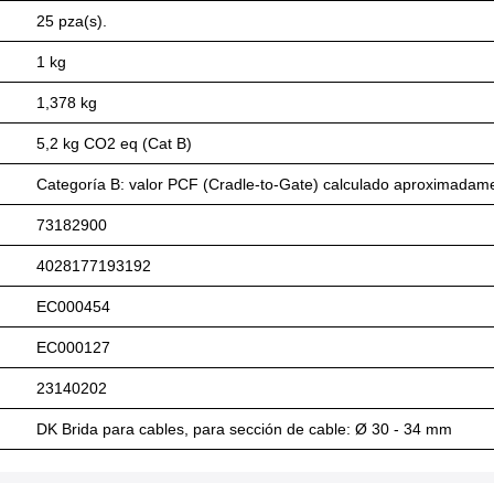
25 pza(s).
1 kg
1,378 kg
5,2 kg CO2 eq (Cat B)
Categoría B: valor PCF (Cradle-to-Gate) calculado aproximadame
73182900
4028177193192
EC000454
EC000127
23140202
DK Brida para cables, para sección de cable: Ø 30 - 34 mm