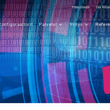
Yhteystiedot
Ura Rittali
Konfiguraattorit
Palvelut
Yritys
Refere