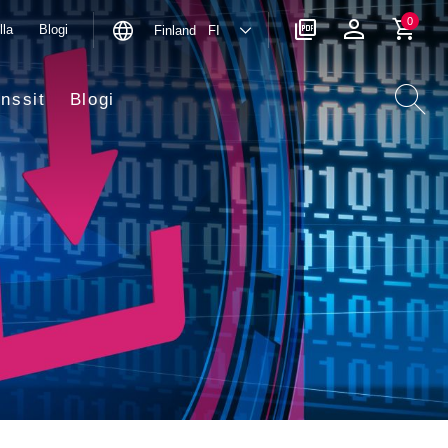
0
lla
Blogi
Finland FI
nssit
Blogi