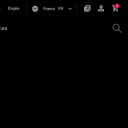
0
t
Emploi
France FR
ces