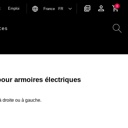
0
t
Emploi
France FR
ces
pour armoires électriques
à droite ou à gauche.