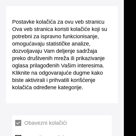
Postavke kolačića za ovu veb stranicu
Ova veb stranica koristi kolačiće koji su
potrebni za ispravno funkcionisanje,
omogućavaju statističke analize,
dozvoljavaju Vam deljenje sadržaja
preko društvenih mreža ili prikazivanje
oglasa prilagođenih Vašim interesima.
Kliknite na odgovarajuće dugme kako
biste aktivirali i prihvatili korišćenje
kolačića određene kategorije.
Obavezni kolačići