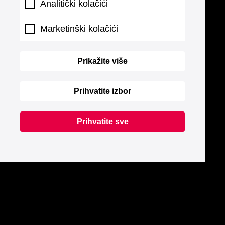
Analitički kolačići
Marketinški kolačići
Prikažite više
Prihvatite izbor
Prihvatite sve