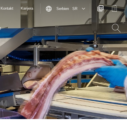
Kontakt
Karijera
Serbien SR
e