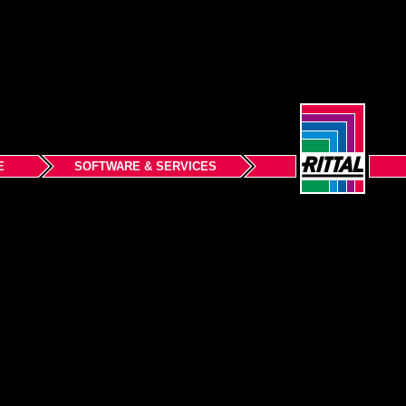
E
SOFTWARE & SERVICES
Nazad na vrh