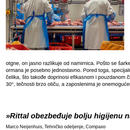
otgne, on jasno razlikuje od namirnica. Pošto se šarke
ormana je posebno jednostavno. Pored toga, specijal
čelika, što takođe doprinosi efikasnom i pouzdanom 
30°, tečnosti brzo otiču, a zaposlenima je onemoguć
Rittal obezbeđuje bolju higijenu
Marco Neijenhuis, Tehničko odeljenje, Compaxo