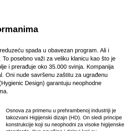
 ormanima
eduzeću spada u obavezan program. Ali i
. To posebno važi za veliku klanicu kao što je
lje i prerađuje oko 35.000 svinja. Kompanija
ttal. Oni nude savršenu zaštitu za ugrađenu
u (Hygienic Design) garantuju neophodne
ima.
Osnova za primenu u prehrambenoj industriji je
takozvani Higijenski dizajn (HD). On sledi principe
konstrukcije koji su neophodni za visoke higijenske