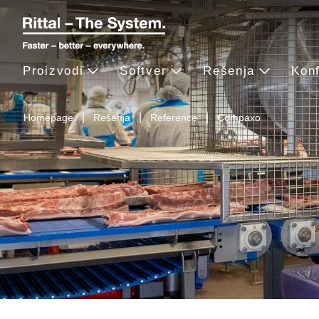
Proizvodi
Softver
Rešenja
Konf
Homepage
Rešenja
Reference
Compaxo