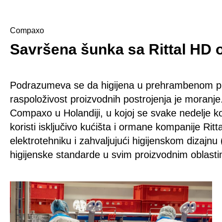
Compaxo
Savršena šunka sa Rittal HD
Podrazumeva se da higijena u prehrambenom pr
raspoloživost proizvodnih postrojenja je moranje
Compaxo u Holandiji, u kojoj se svake nedelje ko
koristi isključivo kućišta i ormane kompanije Ri
elektrotehniku i zahvaljujući higijenskom dizajn
higijenske standarde u svim proizvodnim oblast