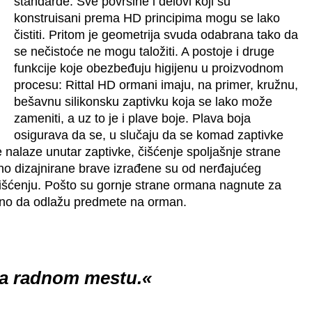
standarde. Sve površine i delovi koji su
konstruisani prema HD principima mogu se lako
čistiti. Pritom je geometrija svuda odabrana tako da
se nečistoće ne mogu taložiti. A postoje i druge
funkcije koje obezbeđuju higijenu u proizvodnom
procesu: Rittal HD ormani imaju, na primer, kružnu,
bešavnu silikonsku zaptivku koja se lako može
zameniti, a uz to je i plave boje. Plava boja
osigurava da se, u slučaju da se komad zaptivke
 nalaze unutar zaptivke, čišćenje spoljašnje strane
no dizajnirane brave izrađene su od nerđajućeg
čišćenju. Pošto su gornje strane ormana nagnute za
eno da odlažu predmete na orman.
 na radnom mestu.