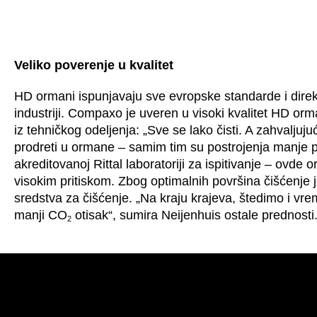
Veliko poverenje u kvalitet
HD ormani ispunjavaju sve evropske standarde i dir
industriji. Compaxo je uveren u visoki kvalitet HD or
iz tehničkog odeljenja: „Sve se lako čisti. A zahvalju
prodreti u ormane – samim tim su postrojenja manje po
akreditovanoj Rittal laboratoriji za ispitivanje – ovd
visokim pritiskom. Zbog optimalnih površina čišćenje
sredstva za čišćenje. „Na kraju krajeva, štedimo i vr
manji CO
otisak“, sumira Neijenhuis ostale prednosti
2