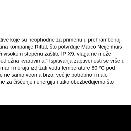
ektive koje su neophodne za primenu u prehrambenoj
mana kompanije Rittal, što potvrđuje Marco Neijenhuis
jući visokom stepenu zaštite IP X9, vlaga ne može
dložna kvarovima.“ Ispitivanja zaptivenosti se vrše u
e ormani moraju izdržati vodu temperature 80 °C pod
 je ne samo veoma brzo, već je potrebno i malo
eme za čišćenje i energiju i tako obezbeđujemo što
.