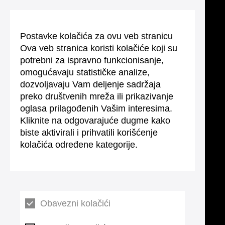
Postavke kolačića za ovu veb stranicu
Ova veb stranica koristi kolačiće koji su
potrebni za ispravno funkcionisanje,
omogućavaju statističke analize,
dozvoljavaju Vam deljenje sadržaja
preko društvenih mreža ili prikazivanje
oglasa prilagođenih Vašim interesima.
Kliknite na odgovarajuće dugme kako
biste aktivirali i prihvatili korišćenje
kolačića određene kategorije.
Obavezni kolačići