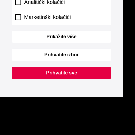
Analitički kolačići
Marketinški kolačići
Prikažite više
Prihvatite izbor
Prihvatite sve