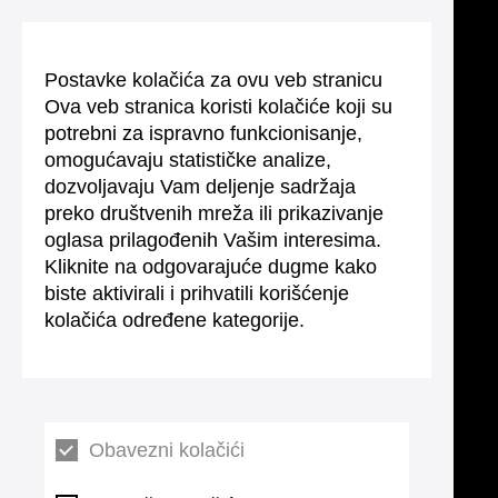
Postavke kolačića za ovu veb stranicu
Ova veb stranica koristi kolačiće koji su
potrebni za ispravno funkcionisanje,
omogućavaju statističke analize,
dozvoljavaju Vam deljenje sadržaja
preko društvenih mreža ili prikazivanje
oglasa prilagođenih Vašim interesima.
Kliknite na odgovarajuće dugme kako
biste aktivirali i prihvatili korišćenje
kolačića određene kategorije.
Obavezni kolačići