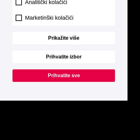
Analitički kolačići
Marketinški kolačići
Prikažite više
Prihvatite izbor
Prihvatite sve