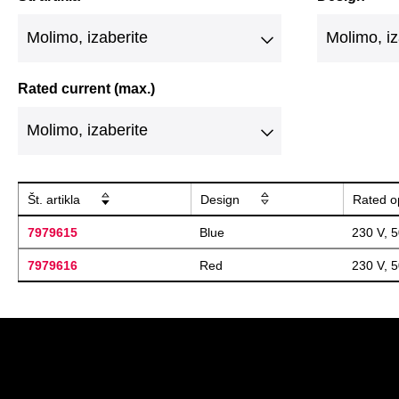
Rated current (max.)
Št. artikla
Design
Rated o
7979615
Blue
230 V, 
7979616
Red
230 V, 