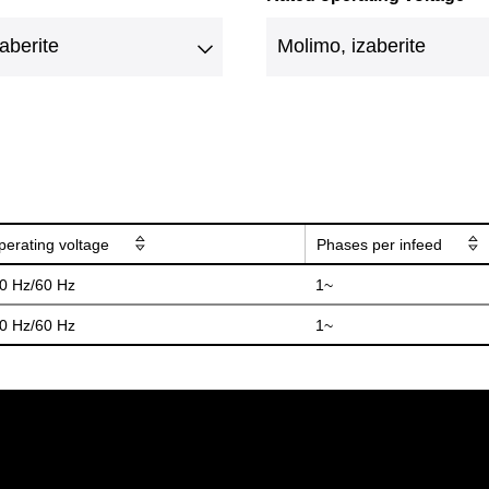
perating voltage
Phases per infeed
50 Hz/60 Hz
1~
50 Hz/60 Hz
1~