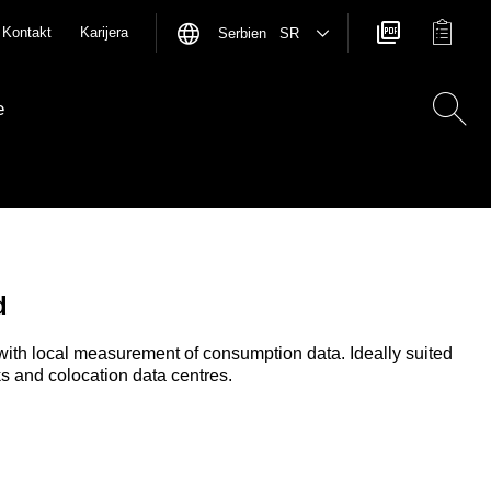
Kontakt
Karijera
Serbien SR
e
d
with local measurement of consumption data. Ideally suited
ks and colocation data centres.