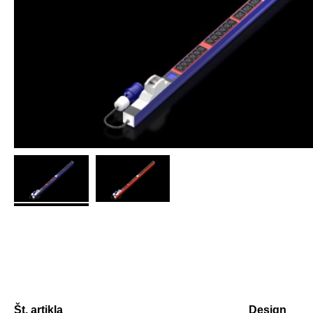
Št. artikla
Design