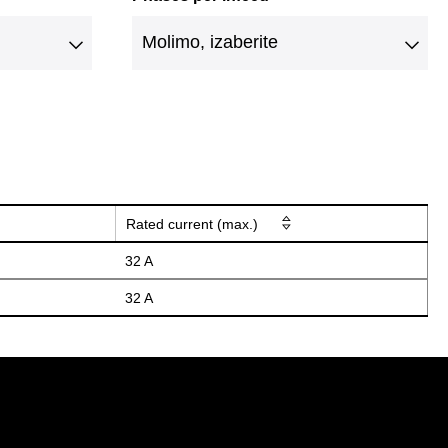
Rated current (max.)
32 A
32 A