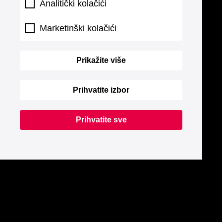
Analitički kolačići
Marketinški kolačići
Prikažite više
Prihvatite izbor
Prihvatite sve