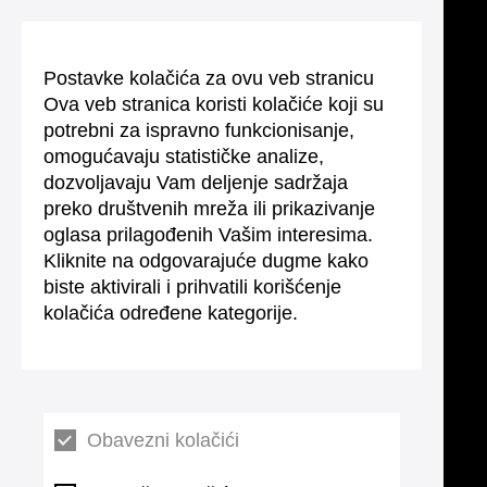
Postavke kolačića za ovu veb stranicu
Ova veb stranica koristi kolačiće koji su
potrebni za ispravno funkcionisanje,
omogućavaju statističke analize,
dozvoljavaju Vam deljenje sadržaja
preko društvenih mreža ili prikazivanje
oglasa prilagođenih Vašim interesima.
Kliknite na odgovarajuće dugme kako
biste aktivirali i prihvatili korišćenje
kolačića određene kategorije.
Obavezni kolačići