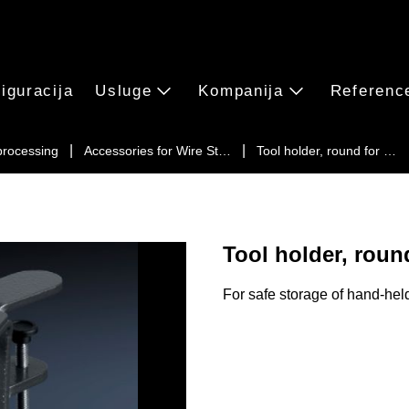
iguracija
Usluge
Kompanija
Referenc
processing
Accessories for Wire St…
Tool holder, round for …
Tool holder, roun
For safe storage of hand-held