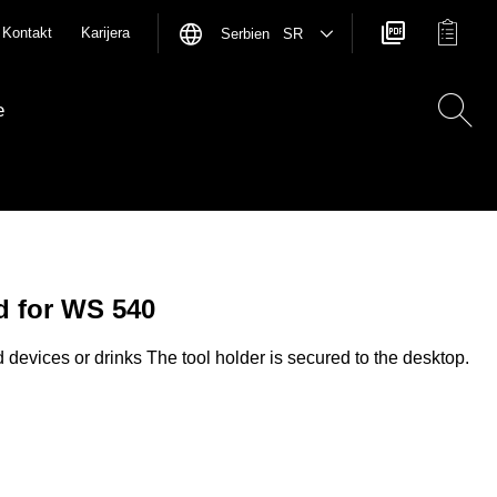
Kontakt
Karijera
Serbien SR
e
d for WS 540
 devices or drinks The tool holder is secured to the desktop.