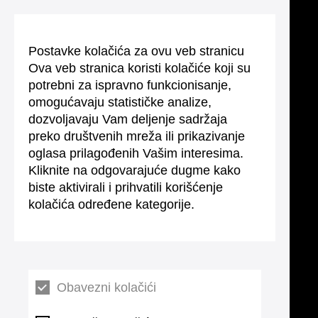
Postavke kolačića za ovu veb stranicu
Ova veb stranica koristi kolačiće koji su
potrebni za ispravno funkcionisanje,
omogućavaju statističke analize,
dozvoljavaju Vam deljenje sadržaja
preko društvenih mreža ili prikazivanje
oglasa prilagođenih Vašim interesima.
Kliknite na odgovarajuće dugme kako
biste aktivirali i prihvatili korišćenje
kolačića određene kategorije.
Obavezni kolačići