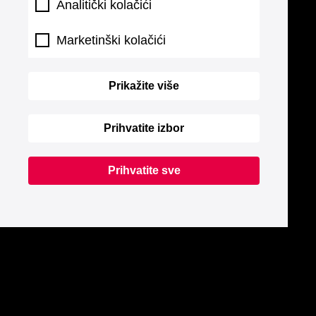
Analitički kolačići
Marketinški kolačići
Prikažite više
Prihvatite izbor
Prihvatite sve