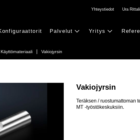
Yhteystiedot
Ura Rittali
Konfiguraattorit
Palvelut
Yritys
Refere
Käyttömateriaali
Vakiojyrsin
Vakiojyrsin
Teräksen / ruostumattoman te
MT -työstökeskuksiin.