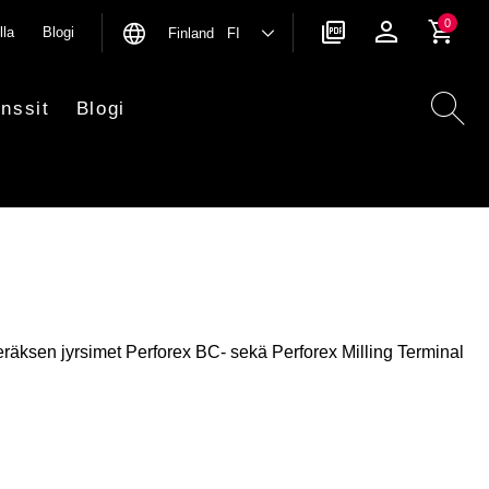
0
lla
Blogi
Finland FI
nssit
Blogi
räksen jyrsimet Perforex BC- sekä Perforex Milling Terminal