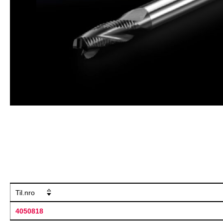
Til.nro
4050818