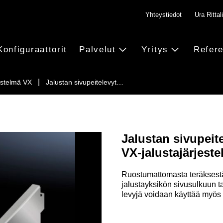
Yhteystiedot
Ura Rittali
Konfiguraattorit
Palvelut
Yritys
Refere
estelmä VX
Jalustan sivupeitelevyt…
Jalustan sivupeit
VX-jalustajärjeste
Ruostumattomasta teräksestä
jalustayksikön sivusulkuun ta
levyjä voidaan käyttää myös 