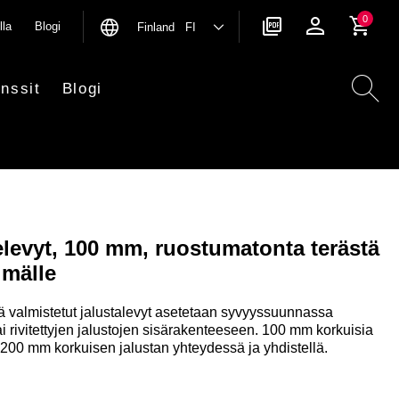
0
lla
Blogi
Finland FI
nssit
Blogi
elevyt, 100 mm, ruostumatonta terästä
lmälle
 valmistetut jalustalevyt asetetaan syvyyssuunnassa
i rivitettyjen jalustojen sisärakenteeseen. 100 mm korkuisia
200 mm korkuisen jalustan yhteydessä ja yhdistellä.