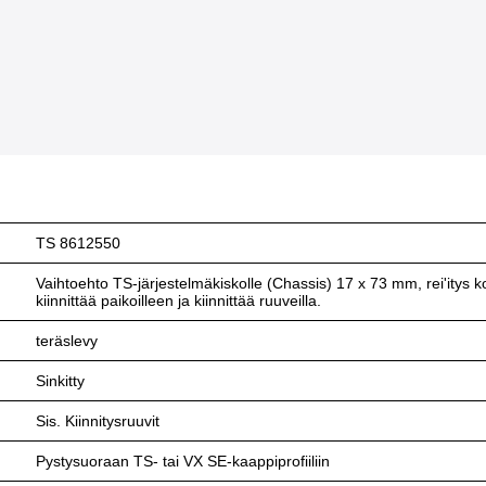
TS 8612550
Vaihtoehto TS-järjestelmäkiskolle (Chassis) 17 x 73 mm, rei'itys ko
kiinnittää paikoilleen ja kiinnittää ruuveilla.
teräslevy
Sinkitty
Sis. Kiinnitysruuvit
Pystysuoraan TS- tai VX SE-kaappiprofiiliin