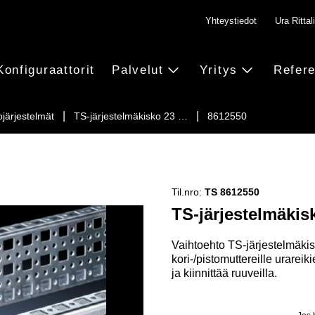
Yhteystiedot
Ura Rittali
Konfiguraattorit
Palvelut
Yritys
Refere
ojärjestelmät
TS-järjestelmäkisko 23 …
8612550
Til.nro:
TS 8612550
TS-järjestelmäkis
Vaihtoehto TS-järjestelmäkisk
kori-/pistomuttereille urareik
ja kiinnittää ruuveilla.