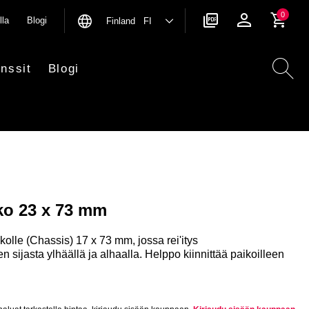
0
lla
Blogi
Finland FI
nssit
Blogi
ko 23 x 73 mm
olle (Chassis) 17 x 73 mm, jossa rei'itys
ien sijasta ylhäällä ja alhaalla. Helppo kiinnittää paikoilleen