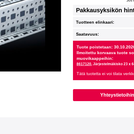
Jos 
Pakkausyksikön hin
Tuotteen elinkaari:
Saatavuus:
Tuote poistetaan: 30.10.202
Ilmoitettu korvaava tuote sop
muovikaappeihin:
8617120
, Järjestelmäkisko 23 x 6
Tätä tuotetta ei voi tilata ver
Yhteystietoihi