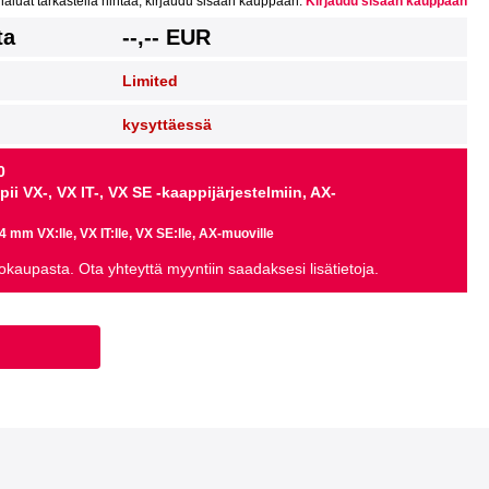
haluat tarkastella hintaa, kirjaudu sisään kauppaan.
Kirjaudu sisään kauppaan
ta
--,-- EUR
Limited
kysyttäessä
0
ii VX-, VX IT-, VX SE -kaappijärjestelmiin, AX-
4 mm VX:lle, VX IT:lle, VX SE:lle, AX-muoville
kkokaupasta. Ota yhteyttä myyntiin saadaksesi lisätietoja.
n