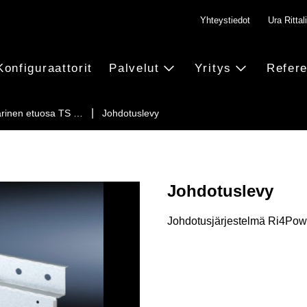
Yhteystiedot
Ura Rittali
Konfiguraattorit
Palvelut
Yritys
Refere
rinen etuosa TS …
Johdotuslevy
Johdotuslevy
Johdotusjärjestelmä Ri4Power