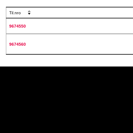
Til.nro
9674550
9674560