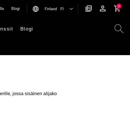
0
lla
Blogi
Finland FI
nssit
Blogi
ille, jossa sisäinen alijako