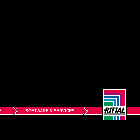
E
SOFTWARE & SERVICES
elos