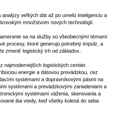
 analýzy veľkých dát až po umelú inteligenciu a
s obrovským množstvom nových technológií.
e zameranie sa na služby sú všeobecnými témami
livé procesy, ktoré generujú potrebný impulz, a
 zmeniť logistický trh od základov..
z najmodernejších logistických centier.
tribúciou energie a dátovou prevádzkou, cez
adacími systémami a dopravníkovými pásmi na
acimi systémami a prevádzkovými zariadeniami a
ktronickými systémami váženia, skenovania a
ované iba vtedy, keď všetky kolesá do seba