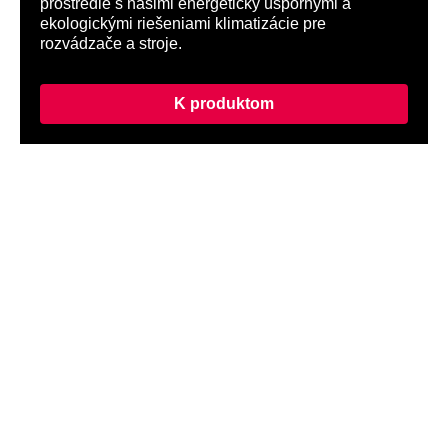
prostredie s našimi energeticky úspornými a
ekologickými riešeniami klimatizácie pre
rozvádzače a stroje.
K produktom