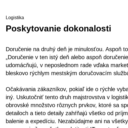
Logistika
Poskytovanie dokonalosti
Doručenie na druhý deň je minulosťou. Aspoň to n
„Doručenie v ten istý deň alebo aspoň doručenie
udomácňujú, v neposlednom rade vďaka market
bleskovo rýchlym mestským doručovacím služb
Očakávania zákazníkov, pokiaľ ide o rýchle vyb
iný. Uskutočniť tento druh majstrovstva v logis
obrovské množstvo rôznych prvkov, ktoré sa spo
detailoch a tieto detaily zahŕňajú všetko od prí
balenie a expedíciu. Nezabúdajme ani na všetky