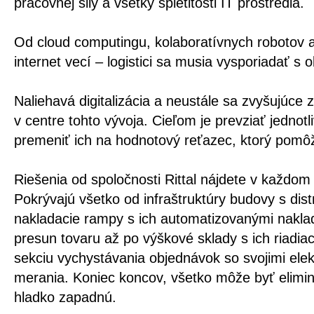
pracovnej sily a všetky spletitosti IT prostredia.
Od cloud computingu, kolaboratívnych robotov a
internet vecí – logistici sa musia vysporiadať 
Naliehavá digitalizácia a neustále sa zvyšujúc
v centre tohto vývoja. Cieľom je prevziať jednot
premeniť ich na hodnotový reťazec, ktorý pomôže
Riešenia od spoločnosti Rittal nájdete v každom 
Pokrývajú všetko od infraštruktúry budovy s dis
nakladacie rampy s ich automatizovanými nakl
presun tovaru až po výškové sklady s ich riadi
sekciu vychystávania objednávok so svojimi ele
merania. Koniec koncov, všetko môže byť elimin
hladko zapadnú.