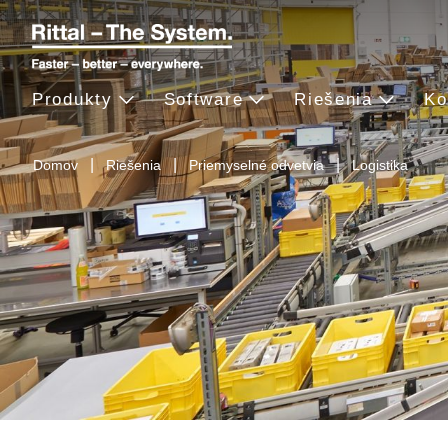
Produkty
Software
Riešenia
Ko
Domov
Riešenia
Priemyselné odvetvia
Logistika