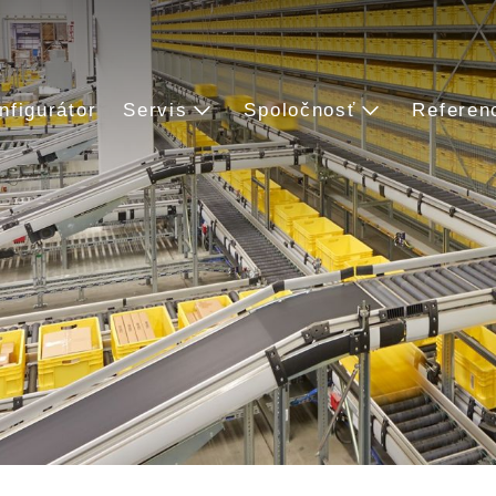
nfigurátor
Servis
Spoločnosť
Referen