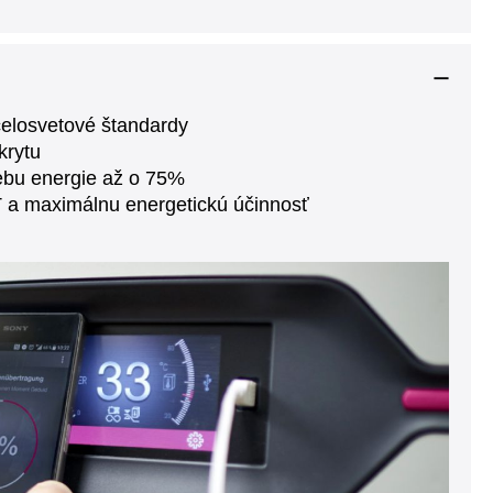
celosvetové štandardy
krytu
rebu energie až o 75%
oT a maximálnu energetickú účinnosť