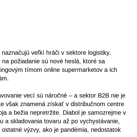
aznačujú veľkí hráči v sektore logistiky.
 na požiadanie sú nové heslá, ktoré sa
ingovým tímom online supermarketov a ich
ám.
avovanie vecí sú náročné – a sektor B2B nie je
tike však znamená získať v distribučnom centre
ja a bežia nepretržite. Diabol je samozrejme v
jmu a skladovania tovaru až po vychystávanie,
 ostatné výzvy, ako je pandémia, nedostatok