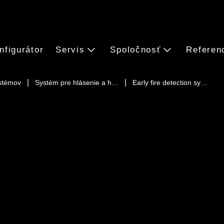
nfigurátor
Servis
Spoločnosť
Referen
ystémov
Systém pre hlásenie a h…
Early fire detection sy…