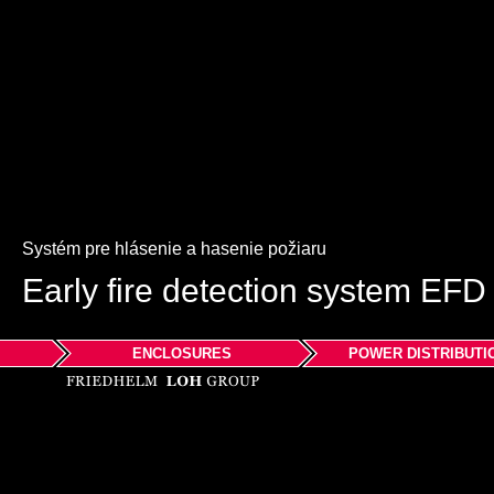
Systém pre hlásenie a hasenie požiaru
Early fire detection system EFD
Systém včasnej detekcie požiaru s aktívnym s
ENCLOSURES
POWER DISTRIBUTI