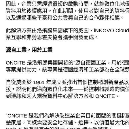
因此，企業只需經過很短的啟動時間，就能數位化地
資料用於後續應用。在此期間，使用者對自己的資料
以及通過哪些平臺和公共雲與自己的合作夥伴相連。
此解決方案由洛飛騰集團旗下的威圖、iNNOVO Cloud、Ge
業互聯和弗勞恩霍夫協會攜手開發而成。
源自工業，用於工業
ONCITE 是洛飛騰集團開發的“源自德國工業，用於德國
專案提供動力，該專案是德國經濟和工業部為在全球
自從威圖於 1961 年成立並推出首個控制櫃創新產
援，説明他們邁向數位化未來——從控制櫃製造的價值創
到邊緣和超大規模資料中心解決方案和 ONCITE。
“ONCITE 是我們為解決製造業企業目前面臨的關
慧家居，同樣需要安全地存儲、選擇、以價值最大化的方