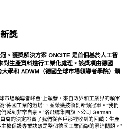
創新獎
桂冠。獲獎解決方案
ONCITE
是首個基於人工智
來對生產資料進行工業化處理。該獎項由德國
侖大學和
ADWM
（德國全球市場領導者學院）頒
0 年全球市場領導者峰會”上頒發，來自政界和工業界的領軍
為“德國工業的燈塔”，並榮獲技術創新類冠軍。“我們
感到非常自豪。”洛飛騰集團旗下公司 German
士表示：“評審委員會的決定證實了我們從客戶那裡收到的回饋：生產
主權保護專業訣竅是整個德國工業面臨的緊迫問題。”