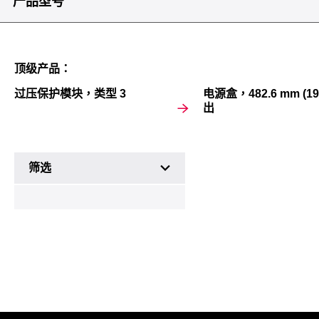
产品型号
顶级产品：
过压保护模块，类型 3
电源盒，482.6 mm (19
出
产
筛选
品
型
号