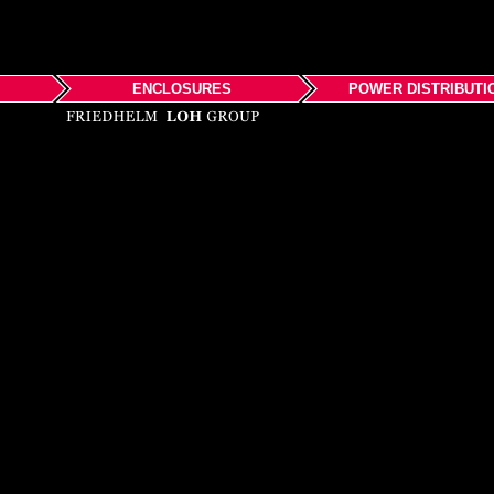
ENCLOSURES
POWER DISTRIBUTI
威圖介紹
產品