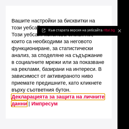
Вашите настройки за бисквитки на
този уебсайт
Към старата версия на уебсайта
rittal.bg
✖
Този уебсайт използва бисквитки,
които са необходими за неговото
функциониране, за статистически
анализ, за споделяне на съдържание
в социалните мрежи или за показване
на реклами, базирани на интереси. В
зависимост от активираното ниво
приемате предишните, като кликнете
върху съответния бутон.
Декларацията за защита на личните
данни
|
Импресум