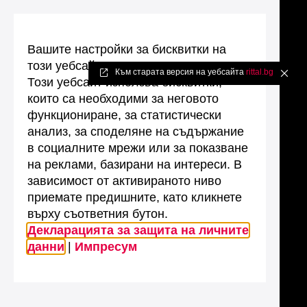
Вашите настройки за бисквитки на
този уебсайт
Към старата версия на уебсайта
rittal.bg
✖
Този уебсайт използва бисквитки,
които са необходими за неговото
функциониране, за статистически
анализ, за споделяне на съдържание
в социалните мрежи или за показване
на реклами, базирани на интереси. В
зависимост от активираното ниво
приемате предишните, като кликнете
върху съответния бутон.
Декларацията за защита на личните
данни
|
Импресум