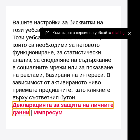
Вашите настройки за бисквитки на
този уебсайт
Към старата версия на уебсайта
rittal.bg
✖
Този уебсайт използва бисквитки,
които са необходими за неговото
функциониране, за статистически
анализ, за споделяне на съдържание
в социалните мрежи или за показване
на реклами, базирани на интереси. В
зависимост от активираното ниво
приемате предишните, като кликнете
върху съответния бутон.
Декларацията за защита на личните
данни
|
Импресум