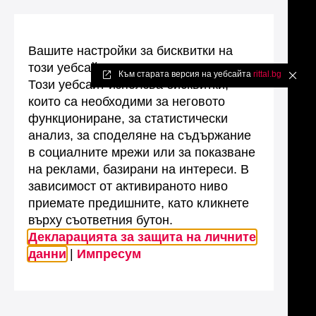
Вашите настройки за бисквитки на
този уебсайт
Към старата версия на уебсайта
rittal.bg
✖
Този уебсайт използва бисквитки,
които са необходими за неговото
функциониране, за статистически
анализ, за споделяне на съдържание
в социалните мрежи или за показване
на реклами, базирани на интереси. В
зависимост от активираното ниво
приемате предишните, като кликнете
върху съответния бутон.
Декларацията за защита на личните
данни
|
Импресум