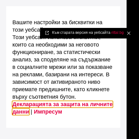
Вашите настройки за бисквитки на
този уебсайт
Към старата версия на уебсайта
rittal.bg
✖
Този уебсайт използва бисквитки,
които са необходими за неговото
функциониране, за статистически
анализ, за споделяне на съдържание
в социалните мрежи или за показване
на реклами, базирани на интереси. В
зависимост от активираното ниво
приемате предишните, като кликнете
върху съответния бутон.
Декларацията за защита на личните
данни
|
Импресум