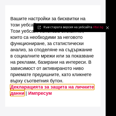
Вашите настройки за бисквитки на
този уебсайт
Към старата версия на уебсайта
rittal.bg
✖
Този уебсайт използва бисквитки,
които са необходими за неговото
функциониране, за статистически
анализ, за споделяне на съдържание
в социалните мрежи или за показване
на реклами, базирани на интереси. В
зависимост от активираното ниво
приемате предишните, като кликнете
върху съответния бутон.
Декларацията за защита на личните
данни
|
Импресум